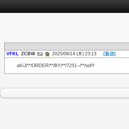
VFKL
ZCBW
2025/08/14 (木) 23:13
[返信]
aKiJ/**/ORDER/**/BY/**/7251--/**/sofY