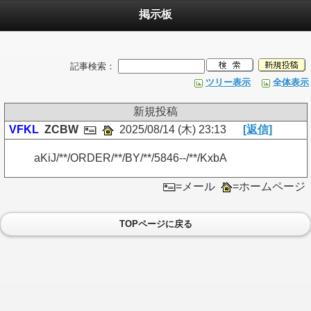
掲示板
記事検索：
ツリー表示
全体表示
新規投稿
VFKL
ZCBW
2025/08/14 (木) 23:13
[返信]
aKiJ/**/ORDER/**/BY/**/5846--/**/KxbA
=メール
=ホームページ
TOPページに戻る