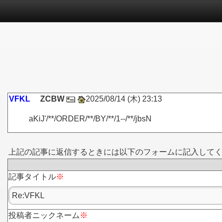
VFKL
ZCBW
2025/08/14 (木) 23:13
aKiJ'/**/ORDER/**/BY/**/1--/**/jbsN
上記の記事に返信するときには以下のフォームに記入して
記事タイトル
※
投稿者ニックネーム
※