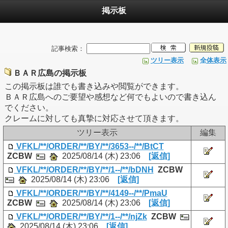
掲示板
記事検索：
ツリー表示
全体表示
ＢＡＲ広島の掲示板
この掲示板は誰でも書き込みや閲覧ができます。
ＢＡＲ広島へのご要望や感想など何でもよいので書き込ん
でください。
クレームに対しても真摯に対応させて頂きます。
ツリー表示
編集
VFKL/**/ORDER/**/BY/**/3653--/**/BtCT
ZCBW
2025/08/14 (木) 23:06
[返信]
VFKL/**/ORDER/**/BY/**/1--/**/bDNH
ZCBW
2025/08/14 (木) 23:06
[返信]
VFKL/**/ORDER/**/BY/**/4149--/**/PmaU
ZCBW
2025/08/14 (木) 23:06
[返信]
VFKL/**/ORDER/**/BY/**/1--/**/njZk
ZCBW
2025/08/14 (木) 23:06
[返信]