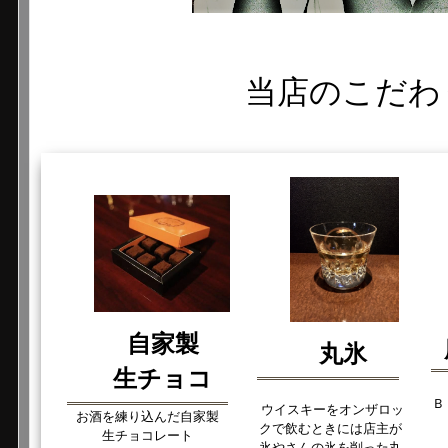
当店のこだわ
自家製
丸氷
生チョコ
Ｂ
ウイスキーをオンザロッ
お酒を練り込んだ自家製
クで飲むときには店主が
生チョコレート
氷やさんの氷を削った
丸