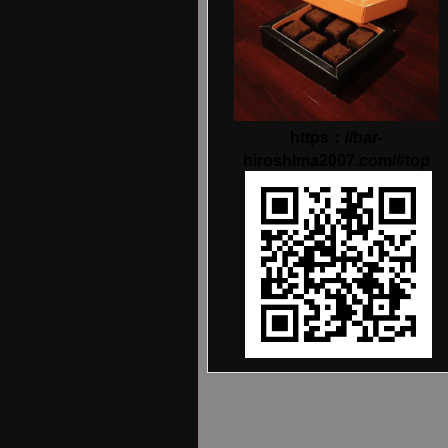
https：//bar-
hiroshima2007.com/#top