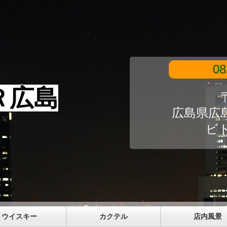
08
Ｒ広島
〒
広島県広島
ビ
ウイスキー
カクテル
店内風景