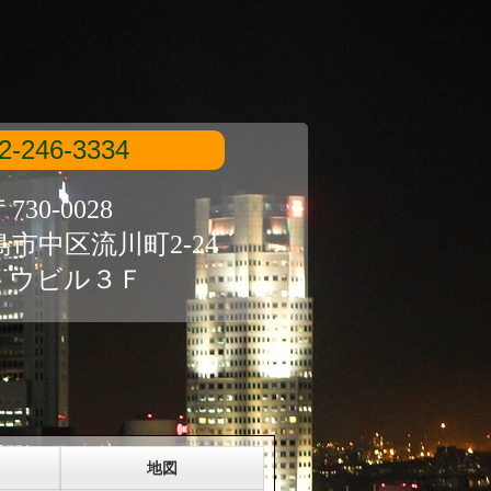
2-246-3334
730-0028
市中区流川町2-24
トウビル３Ｆ
地図