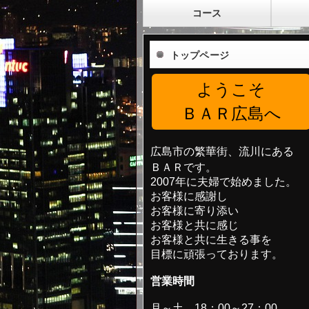
コース
トップページ
ようこそ
ＢＡＲ広島へ
広島市の繁華街、流川にある
ＢＡＲです。
2007年に夫婦で始めました。
お客様に感謝し
お客様に寄り添い
お客様と共に感じ
お客様と共に生きる事を
目標に頑張っております。
営業時間
月～土 18：00～27：00