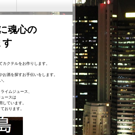
に魂心
の
ます
てカクテルをお作りします。
やお酒を探すお手伝いをします。
い。
、ライムジュース、
ジュースは
用しています。
しております。