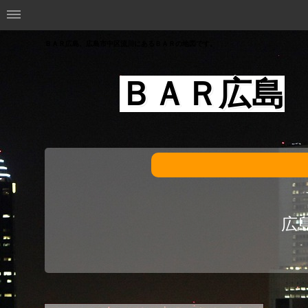
ＢＡＲ広島、広島市中区流川にあるＢＡＲの地図です。
ＢＡＲ広島
広