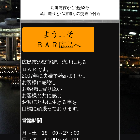
胡町電停から徒歩3分
流川通りと仏壇通りの交差点付近
ようこそ
ＢＡＲ広島へ
広島市の繁華街、流川にある
ＢＡＲです。
2007年に夫婦で始めました。
お客様に感謝し
お客様に寄り添い
お客様と共に感じ
お客様と共に生きる事を
目標に頑張っております。
営業時間
月～土 18：00～27：00
日 ・祝 18：00～24：00