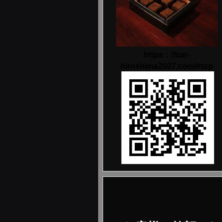
https：//bar-
hiroshima2007.com/#top