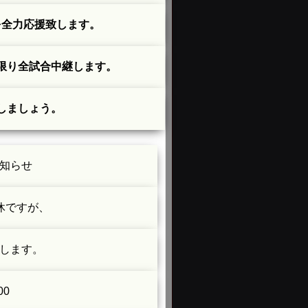
を全力応援致します。
限り全試合中継します。
しましょう。
知らせ
休ですが、
します。
00