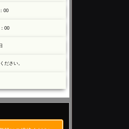
：00
：00
日
ください。