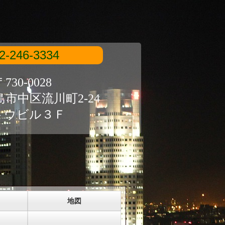
2-246-3334
730-0028
市中区流川町2-24
トウビル３Ｆ
地図