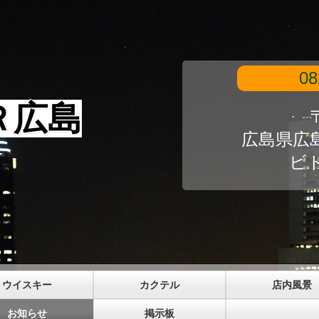
08
Ｒ広島
〒
広島県広島
ビ
ウイスキー
カクテル
店内風景
お知らせ
掲示板