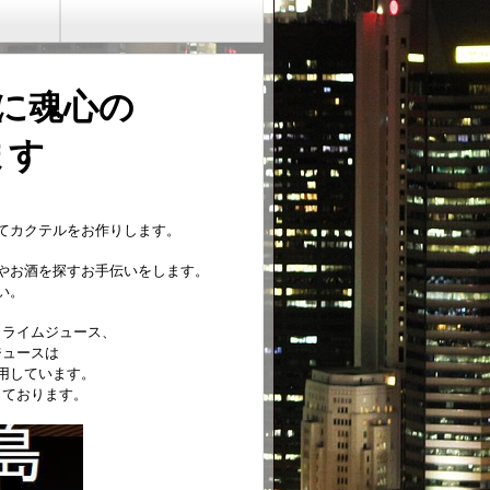
に魂心
の
ます
てカクテルをお作りします。
やお酒を探すお手伝いをします。
い。
、ライムジュース、
ジュースは
用しています。
しております。