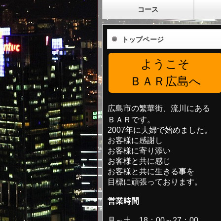
コース
トップページ
ようこそ
ＢＡＲ広島へ
広島市の繁華街、流川にある
ＢＡＲです。
2007年に夫婦で始めました。
お客様に感謝し
お客様に寄り添い
お客様と共に感じ
お客様と共に生きる事を
目標に頑張っております。
営業時間
月～土 18：00～27：00