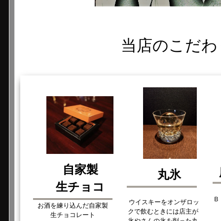
当店のこだわ
自家製
丸氷
生チョコ
Ｂ
ウイスキーをオンザロッ
お酒を練り込んだ自家製
クで飲むときには店主が
生チョコレート
氷やさんの氷を削った
丸