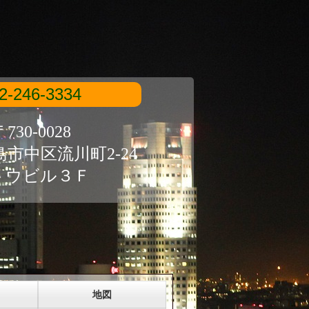
2-246-3334
730-0028
市中区流川町2-24
トウビル３Ｆ
地図