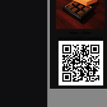
https：//bar-
hiroshima2007.com/#top