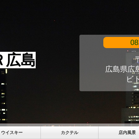
08
Ｒ広島
〒
広島県広島
ビ
ウイスキー
カクテル
店内風景