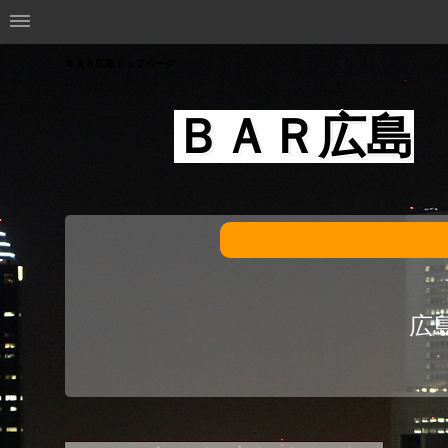
ＢＡＲ広島トップページ
ＢＡＲ広島
広