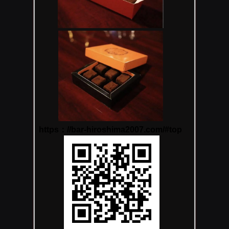
https：//bar-hiroshima2007.com/#top