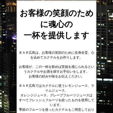
お客様の笑顔のため
に魂心
の
一杯を提供します
ＢＡＲ広島は、お客様の笑顔のために全身全霊、心
を込めてカクテルをお作りします。
お客様が、この一杯を飲めば至福を感じられるとい
うカクテルやお酒を探すお手伝いをします。
お客様の好みや味をお伝えください。
ＢＡＲ広島ではカクテルに使うレモンジュース、ラ
イムジュース、
オレンジジュース、グレープフルーツジュースは
すべてフレッシュフルーツを絞ったものを使用して
います。
季節のフルーツを使ったカクテルもご用意しており